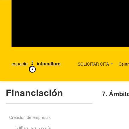
espac
i
o
infoculture
SOLICITAR CITA
Cent
Financiación
7. Ámbit
Creación de empresas
1. El/la emprendedor/a