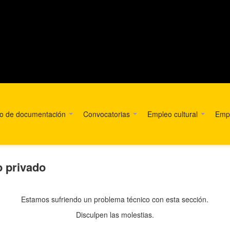
ro de documentación
Convocatorias
Empleo cultural
Empr
o privado
Estamos sufriendo un problema técnico con esta sección.
Disculpen las molestias.