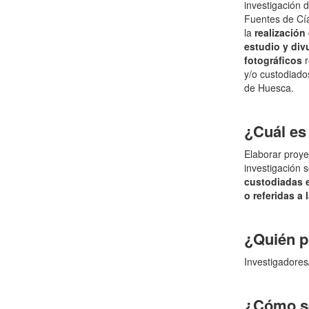
investigación 
Fuentes de Cía
la
realización
estudio y div
fotográficos
r
y/o custodiado
de Huesca.
¿Cuál es 
Elaborar proye
investigación 
custodiadas e
o referidas a
¿Quién p
Investigadores/
¿Cómo se