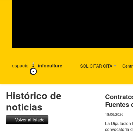
espac
i
o
infoculture
SOLICITAR CITA
Cent
Histórico de
Contrato
Fuentes 
noticias
18/06/2026
Volver al listado
La Diputación 
convocatoria d