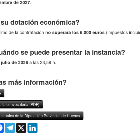
iembre de 2027
.
 su dotación económica?
imo de la contratación
no superará los 6.000 euros
(impuestos inclui
uándo se puede presentar la instancia?
 julio de 2026
a las 23,59 h.
as más información?
b
e la convocatoria (PDF)
ctrónica de la Diputación Provincial de Huesca
r
atsApp
Facebook
Telegram
X
LinkedIn