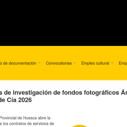
ro de documentación
Convocatorias
Empleo cultural
Empr
s de investigación de fondos fotográficos Á
de Cía 2026
Provincial de Huesca abre la
e los contratos de servicios de