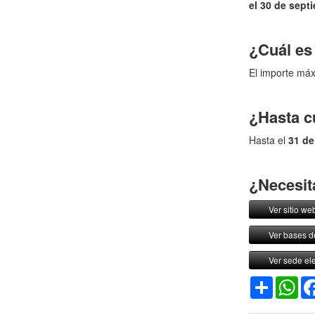
el 30 de sept
¿Cuál es
El importe máx
¿Hasta c
Hasta el
31 de
¿Necesit
Ver sitio we
Ver bases d
Ver sede ele
Comparti
Wh