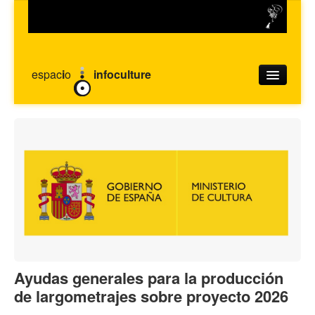
espac
i
o
infoculture
SOLICITAR CITA
Centro de documentación
Convocatorias
Empleo cultural
Emprendimiento cultural
Radar Huesca
Ayudas generales para la producción
de largometrajes sobre proyecto 2026